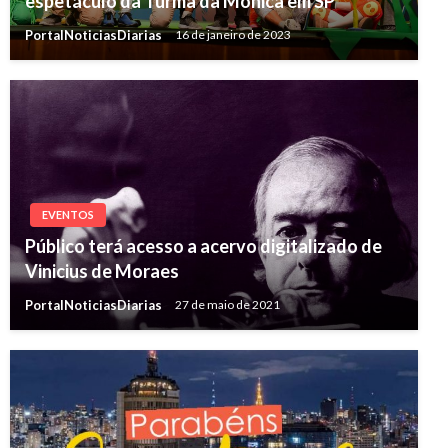
espetáculo da Turma da Mônica em SP
PortalNoticiasDiarias
16 de janeiro de 2023
EVENTOS
Público terá acesso a acervo digitalizado de
Vinicius de Moraes
PortalNoticiasDiarias
27 de maio de 2021