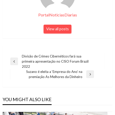
PortalNoticiasDiarias
View all posts
Navegação
Divisão de Crimes Cibernéticos fará sua
primeira apresentação no CISO Forum Brazil
de
Previous
2022
Post
Post
Suzano é eleita a ‘Empresa do Ano’ na
Next
premiação As Melhores da Dinheiro
Post
YOU MIGHT ALSO LIKE