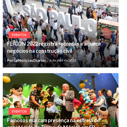
EVENTOS
FEICON 2022 registra recordes e aquece
negócios na construção civil
PortalNoticiasDiarias
6 de abril de 2022
EVENTOS
Famosos marcam presença na estreia de