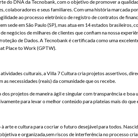
z parte do DNA da Tecnobank, com o objetivo de promover a qualida
tes, colaboradores e seus familiares. Com uma história marcada po
gilidade ao processo eletrônico de registro de contratos de fina
em sede em São Paulo (SP), mas atua em 14 estados brasileiros, co
 de negócios de milhares de clientes que confiam na nossa experiê
roteção de Dados. A Tecnobank é certificada como uma excelente
reat Place to Work (GPTW).
vidades culturais, a Villa 7 Cultura cria projetos assertivos, d
om as necessidades (reais) da comunidade que os recebe.
s projetos de maneira ágil e singular com transparência e boa uti
sivamente para levar o melhor conteúdo para plateias mais do que 
 arte e cultura para cocriar o futuro desejável para todos. Nasc
objetiva e organizada,sem riscos de interferência no processo cria