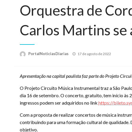
Orquestra de Cord
Carlos Martins se
Posted
PortalNoticiasDiarias
17 de agosto de 2022
on
Apresentação na capital paulista faz parte do Projeto Circu
O Projeto Circuito Música Instrumental traz a São Paul
dia 16 de setembro. O concerto, gratuito, tem início às
ingressos podem ser adquiridos no link
https://bileto.
Com a proposta de realizar concertos de música instrume
contribuindo para uma formação cultural de qualidade. D
objetivo.