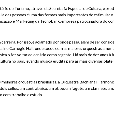
tério do Turismo, através da Secretaria Especial de Cultura, e pro
-la das pessoas é uma das formas mais importantes de estimular o
municação e Marketing da Tecnobank, empresa patrocinadora do con
carreira. Por isso, é aclamado por onde passa, além de ser consi
tal no Carnegie Hall, onde tocou com as maiores orquestras america
ica o fez voltar ao cenário como regente. Há mais de dez anos à 
tura no país, levando música erudita para as mais diversas plateia
melhores orquestras brasileiras, a Orquestra Bachiana Filarmônic
, dois cellos, um contrabaixo, um oboé, um fagote, um clarinete, um
to com trabalho e estudo.