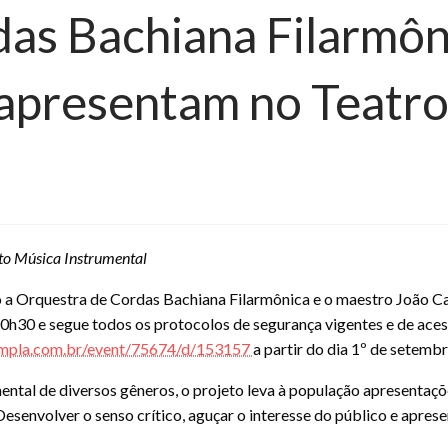
as Bachiana Filarmôn
 apresentam no Teatr
ito Música Instrumental
o a Orquestra de Cordas Bachiana Filarmônica e o maestro João C
 20h30 e segue todos os protocolos de segurança vigentes e de ace
sympla.com.br/event/75674/d/153157
a partir do dia 1º de setemb
ntal de diversos gêneros, o projeto leva à população apresentaçõ
esenvolver o senso crítico, aguçar o interesse do público e aprese