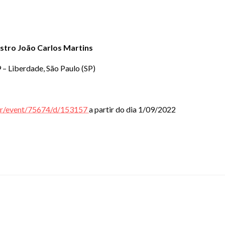
stro João Carlos Martins
9 – Liberdade, São Paulo (SP)
.br/event/75674/d/153157
a partir do dia 1/09/2022