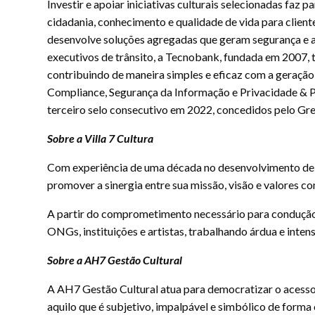
Investir e apoiar iniciativas culturais selecionadas fa
cidadania, conhecimento e qualidade de vida para clien
desenvolve soluções agregadas que geram segurança e a
executivos de trânsito, a Tecnobank, fundada em 2007, t
contribuindo de maneira simples e eficaz com a geração
Compliance, Segurança da Informação e Privacidade & P
terceiro selo consecutivo em 2022, concedidos pelo G
Sobre a Villa 7 Cultura
Com experiência de uma década no desenvolvimento de ati
promover a sinergia entre sua missão, visão e valores c
A partir do comprometimento necessário para condução do
ONGs, instituições e artistas, trabalhando árdua e inten
Sobre a AH7 Gestão Cultural
A AH7 Gestão Cultural atua para democratizar o acesso à
aquilo que é subjetivo, impalpável e simbólico de forma 