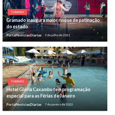
TURISMO
Gramado inaugura maior rinque de patinação
do estado
PortalNoticiasDiarias
5 de julho de 2021
TURISMO
Hotel Glória Caxambu tem programação
especial para as Férias de Janeiro
PortalNoticiasDiarias
7 de janeiro de 2022