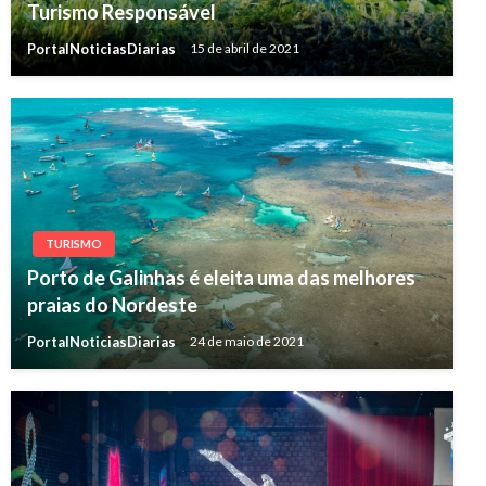
Turismo Responsável
PortalNoticiasDiarias
15 de abril de 2021
TURISMO
Porto de Galinhas é eleita uma das melhores
praias do Nordeste
PortalNoticiasDiarias
24 de maio de 2021