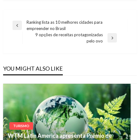
Navegação
Ranking lista as 10 melhores cidades para
Previous
empreender no Brasil
de
Post
9 opções de receitas protagonizadas
Post
Next
pelo ovo
Post
YOU MIGHT ALSO LIKE
TURISMO
WTM Latin America apresenta Prêmio de