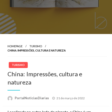
HOMEPAGE
TURISMO
CHINA: IMPRESSÕES, CULTURA E NATUREZA
TURISMO
China: Impressões, cultura e
natureza
Posted
PortalNoticiasDiarias
21 de março de 2022
on
Localizada no outro lado do planeta, a China é um