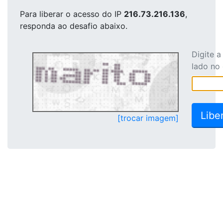
Para liberar o acesso
do IP
216.73.216.136
,
responda ao desafio abaixo.
Digite 
lado no
[trocar imagem]