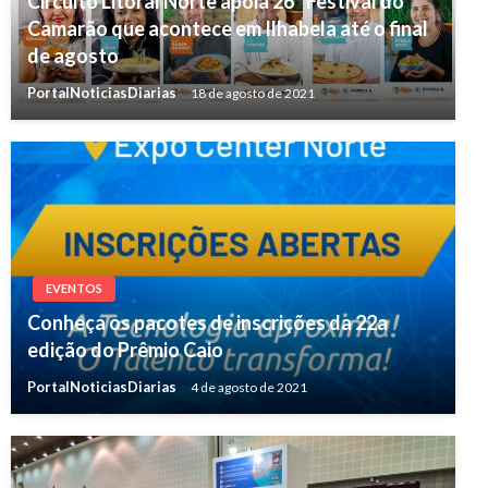
Circuito Litoral Norte apoia 26º Festival do
Camarão que acontece em Ilhabela até o final
de agosto
PortalNoticiasDiarias
18 de agosto de 2021
EVENTOS
Conheça os pacotes de inscrições da 22a
edição do Prêmio Caio
PortalNoticiasDiarias
4 de agosto de 2021