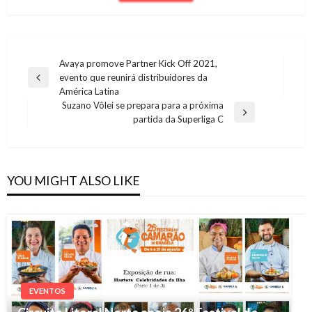
Navegação
Avaya promove Partner Kick Off 2021,
evento que reunirá distribuidores da
de
Previous
América Latina
Post
Post
Suzano Vôlei se prepara para a próxima
Next
partida da Superliga C
Post
YOU MIGHT ALSO LIKE
EVENTOS