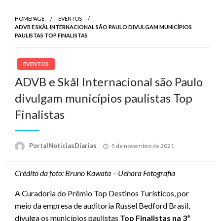
HOMEPAGE
EVENTOS
ADVB E SKÅL INTERNACIONAL SÃO PAULO DIVULGAM MUNICÍPIOS
PAULISTAS TOP FINALISTAS
EVENTOS
ADVB e Skål Internacional são Paulo
divulgam municípios paulistas Top
Finalistas
Posted
PortalNoticiasDiarias
5 de novembro de 2021
on
Crédito da foto: Bruno Kawata – Uehara Fotografia
A Curadoria do Prêmio Top Destinos Turísticos, por
meio da empresa de auditoria Russel Bedford Brasil,
divulga os municípios paulistas
Top Finalistas na
3ª