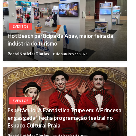
EVENTOS
Hot Beach participa da Abav, maior feira da
indústria do turismo
PortalNoticiasDiarias
8 de outubro de 2021
EVENTOS
Espetáculo “A Fantástica Trupe em: A Princesa
engasgada” fecha programação teatral no
Espaço Cultural Praia
PortalNoticiasDiarias
28 de janeiro de 2022