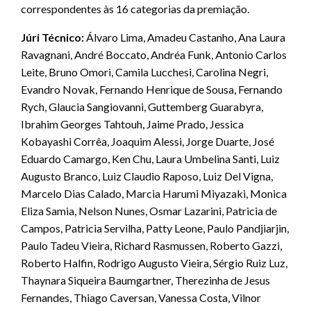
correspondentes às 16 categorias da premiação.
Júri Técnico:
Álvaro Lima, Amadeu Castanho, Ana Laura
Ravagnani, André Boccato, Andréa Funk, Antonio Carlos
Leite, Bruno Omori, Camila Lucchesi, Carolina Negri,
Evandro Novak, Fernando Henrique de Sousa, Fernando
Rych, Glaucia Sangiovanni, Guttemberg Guarabyra,
Ibrahim Georges Tahtouh, Jaime Prado, Jessica
Kobayashi Corrêa, Joaquim Alessi, Jorge Duarte, José
Eduardo Camargo, Ken Chu, Laura Umbelina Santi, Luiz
Augusto Branco, Luiz Claudio Raposo, Luiz Del Vigna,
Marcelo Dias Calado, Marcia Harumi Miyazaki, Monica
Eliza Samia, Nelson Nunes, Osmar Lazarini, Patricia de
Campos, Patricia Servilha, Patty Leone, Paulo Pandjiarjin,
Paulo Tadeu Vieira, Richard Rasmussen, Roberto Gazzi,
Roberto Halfin, Rodrigo Augusto Vieira, Sérgio Ruiz Luz,
Thaynara Siqueira Baumgartner, Therezinha de Jesus
Fernandes, Thiago Caversan, Vanessa Costa, Vilnor