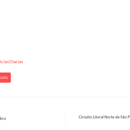
iciasDiarias
posts
Circuito Litoral Norte de São 
ubro
Next
Post