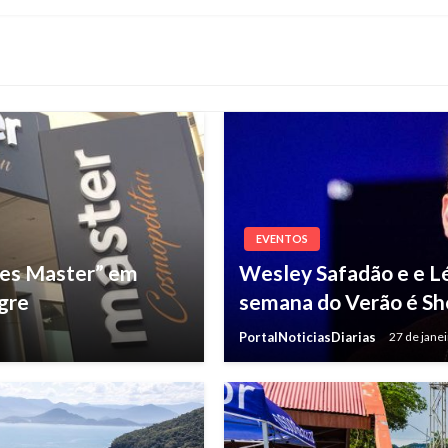
EVENTOS
res Master” em
Wesley Safadão e e Lé
gre
semana do Verão é S
PortalNoticiasDiarias
27 de jane