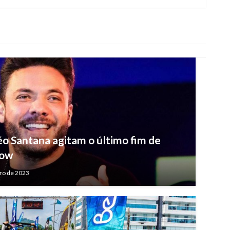
o Santana agitam o último fim de
how
iro de 2023