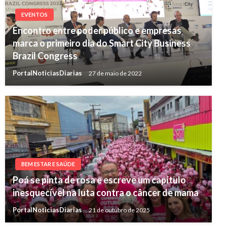
EVENTOS
Encontro entre poder público e empresas
marca o primeiro dia do Smart City Business
Brazil Congress
PortalNoticiasDiarias
27 de maio de 2022
BEM ESTAR E SAÚDE
Poá se pinta de rosa e escreve um capítulo
inesquecível na luta contra o câncer de mama
PortalNoticiasDiarias
21 de outubro de 2025