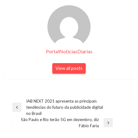
PortalNoticiasDiarias
View all posts
Navegação
IAB NEXT 2021 apresenta as principais
tendências do futuro da publicidade digital
de
Previous
no Brasil
Post
Post
São Paulo e Rio terão 5G em dezembro, diz
Next
Fábio Faria
Post