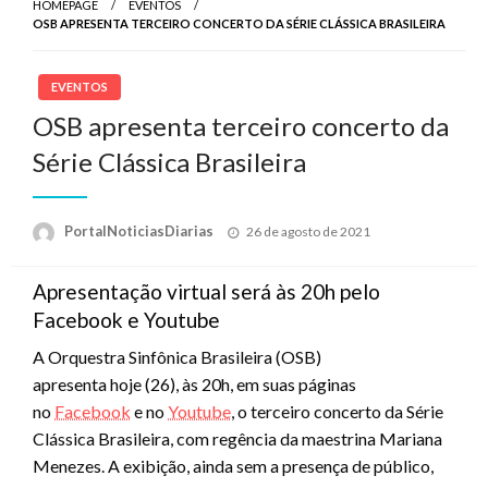
HOMEPAGE
EVENTOS
OSB APRESENTA TERCEIRO CONCERTO DA SÉRIE CLÁSSICA BRASILEIRA
EVENTOS
OSB apresenta terceiro concerto da
Série Clássica Brasileira
Posted
PortalNoticiasDiarias
26 de agosto de 2021
on
Apresentação virtual será às 20h pelo
Facebook e Youtube
A Orquestra Sinfônica Brasileira (OSB)
apresenta hoje (26), às 20h, em suas páginas
no
Facebook
e no
Youtube
, o terceiro concerto da Série
Clássica Brasileira, com regência da maestrina Mariana
Menezes. A exibição, ainda sem a presença de público,