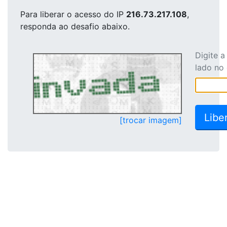
Para liberar o acesso
do IP
216.73.217.108
,
responda ao desafio abaixo.
Digite 
lado no
[trocar imagem]