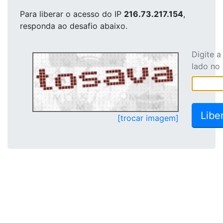
Para liberar o acesso
do IP
216.73.217.154
,
responda ao desafio abaixo.
Digite 
lado no
[trocar imagem]