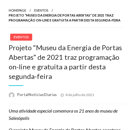
HOMEPAGE
EVENTOS
PROJETO “MUSEU DA ENERGIA DE PORTAS ABERTAS” DE 2021 TRAZ
PROGRAMAÇÃO ON-LINE E GRATUITA A PARTIR DESTA SEGUNDA-FEIRA
EVENTOS
Projeto “Museu da Energia de Portas
Abertas” de 2021 traz programação
on-line e gratuita a partir desta
segunda-feira
Posted
PortalNoticiasDiarias
8 de julho de 2021
on
Uma atividade especial comemora os 21 anos do museu de
Salesópolis
O projeto Museu da Energia de Portas Abertas acontece