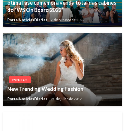
ótima fase comemora venda total das cabines
do “WS On Board 2022”
PortalNoticiasDiarias
6 de outubro de 2022
EVENTOS
New Trending Wedding Fashion
PortalNoticiasDiarias
20 de julho de 2017