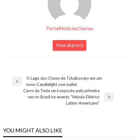
PortalNoticiasDiarias
View all posts
Navegação
O Lago dos Cisnes de Tchaikovsky em um
Previous
novo Candlelight com ballet
de
Post
Carro da Tesla será exposto pela primeira
Post
vez no Brasil no evento “Veículo Elétrico
Next
Latino-Americano”
Post
YOU MIGHT ALSO LIKE