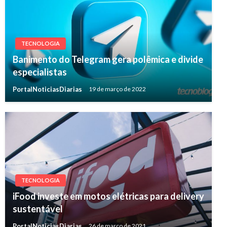
TECNOLOGIA
Banimento do Telegram gera polêmica e divide
especialistas
PortalNoticiasDiarias
19 de março de 2022
TECNOLOGIA
iFood investe em motos elétricas para delivery
sustentável
PortalNoticiasDiarias
26 de março de 2021