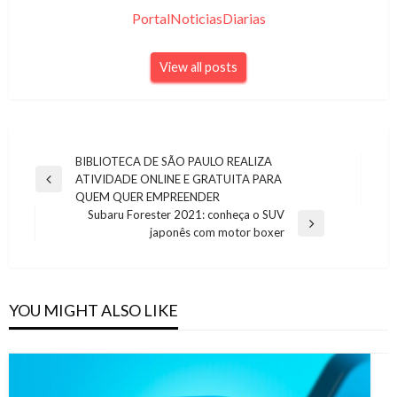
PortalNoticiasDiarias
View all posts
Navegação
BIBLIOTECA DE SÃO PAULO REALIZA
ATIVIDADE ONLINE E GRATUITA PARA
de
Previous
QUEM QUER EMPREENDER
Post
Post
Subaru Forester 2021: conheça o SUV
Next
japonês com motor boxer
Post
YOU MIGHT ALSO LIKE