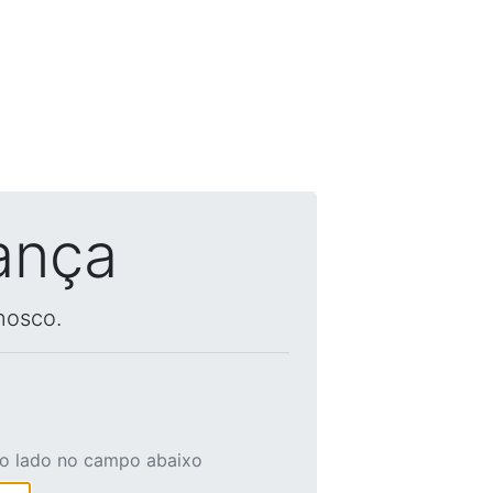
ança
nosco.
ao lado no campo abaixo