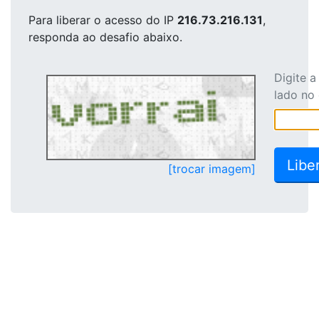
Para liberar o acesso
do IP
216.73.216.131
,
responda ao desafio abaixo.
Digite 
lado no
[trocar imagem]