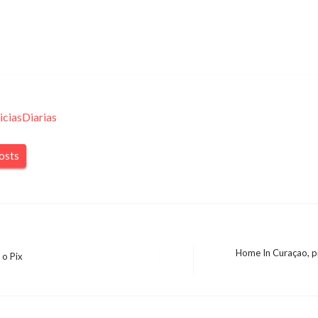
iciasDiarias
posts
Home In Curaçao, p
 o Pix
Next
Post