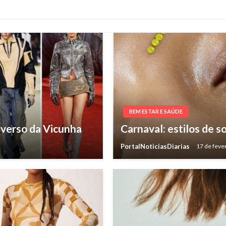
BEM ESTAR E SAÚDE
iverso da Vicunha
Carnaval: estilos de 
PortalNoticiasDiarias
17 de feve