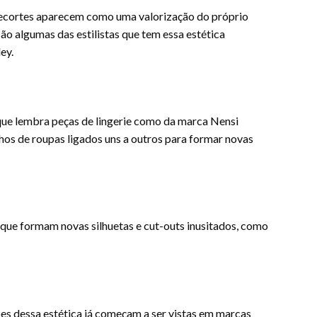
 recortes aparecem como uma valorização do próprio
são algumas das estilistas que tem essa estética
ey.
que lembra peças de lingerie como da marca Nensi
os de roupas ligados uns a outros para formar novas
 que formam novas silhuetas e cut-outs inusitados, como
es dessa estética já começam a ser vistas em marcas