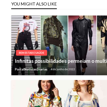
YOU MIGHT ALSO LIKE
Post
BEM ESTAR E SAÚDE
Infinitas possibilidades permeiam o mult
PortalNoticiasDiarias
4 de junho de 2022