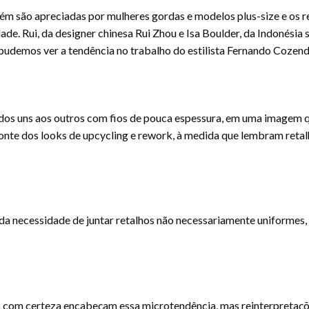
bém são apreciadas por mulheres gordas e modelos plus-size e os
ade. Rui, da designer chinesa Rui Zhou e Isa Boulder, da Indonésia 
 pudemos ver a tendência no trabalho do estilista Fernando Cozend
gados uns aos outros com fios de pouca espessura, em uma imagem 
e dos looks de upcycling e rework, à medida que lembram retalh
da necessidade de juntar retalhos não necessariamente uniformes,
s com certeza encabeçam essa microtendência, mas reinterpretaçõ