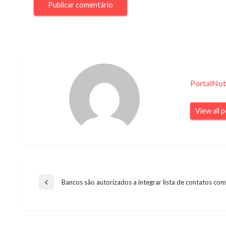
PortalNot
View all 
Navegação
Bancos são autorizados a integrar lista de contatos com
Previous
Post
de