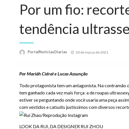
Por um fio: recorte
tendência ultrass
Posted
PortalNoticiasDiarias
20 de março de 2021
on
Por Mariáh Cidral e Lucas Assunção
Todo protagonista tem um antagonista. Na contramão d
tem ganhado cada vez mais força: a de roupas ultrassexy
estiver se perguntando onde você usaria uma peça assim
com vestidos e catsuits justíssimos com diversos recort
LOOK DA RUI, DA DESIGNER RUI ZHOU