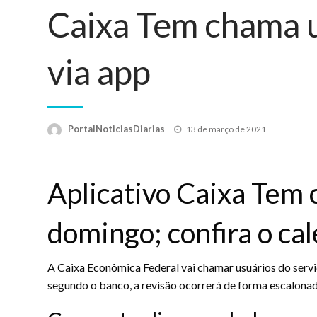
Caixa Tem chama u
via app
Posted
PortalNoticiasDiarias
13 de março de 2021
on
Aplicativo Caixa Tem 
domingo; confira o ca
A Caixa Econômica Federal vai chamar usuários do serv
segundo o banco, a revisão ocorrerá de forma escalonada