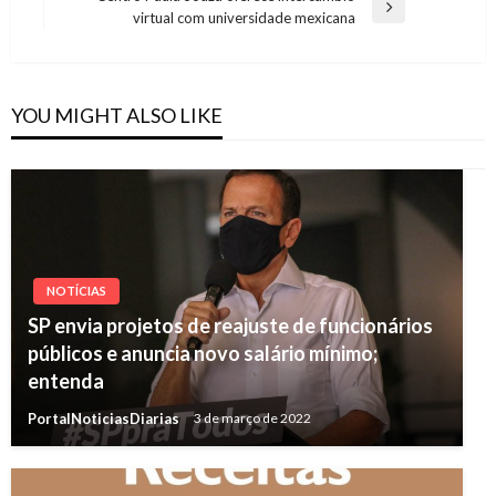
Post
Next
virtual com universidade mexicana
Post
YOU MIGHT ALSO LIKE
NOTÍCIAS
SP envia projetos de reajuste de funcionários
públicos e anuncia novo salário mínimo;
entenda
PortalNoticiasDiarias
3 de março de 2022