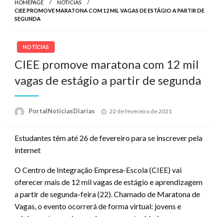
HOMEPAGE
NOTÍCIAS
CIEE PROMOVE MARATONA COM 12 MIL VAGAS DE ESTÁGIO A PARTIR DE
SEGUNDA
NOTÍCIAS
CIEE promove maratona com 12 mil
vagas de estágio a partir de segunda
Posted
PortalNoticiasDiarias
22 de fevereiro de 2021
on
Estudantes têm até 26 de fevereiro para se inscrever pela
internet
O Centro de Integração Empresa-Escola (CIEE) vai
oferecer mais de 12 mil vagas de estágio e aprendizagem
a partir de segunda-feira (22). Chamado de Maratona de
Vagas, o evento ocorrerá de forma virtual: jovens e