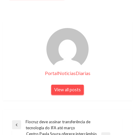
PortalNoticiasDiarias
View all posts
Navegação
Fiocruz deve assinar transferência de
Previous
tecnologia do IFA até março
de
Post
Centro Paula Souza oferece intercâmbio