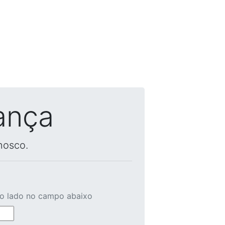
ança
nosco.
ao lado no campo abaixo