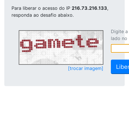
Para liberar o acesso
do IP
216.73.216.133
,
responda ao desafio abaixo.
Digite 
lado no
[trocar imagem]