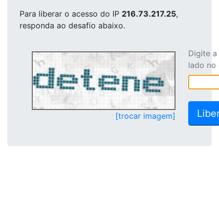
Para liberar o acesso
do IP
216.73.217.25
,
responda ao desafio abaixo.
Digite 
lado no
[trocar imagem]