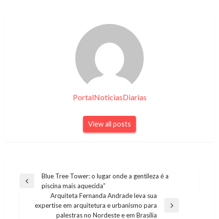
PortalNoticiasDiarias
View all posts
Navegação
Blue Tree Tower: o lugar onde a gentileza é a
Previous
piscina mais aquecida”
de
Post
Arquiteta Fernanda Andrade leva sua
Post
expertise em arquitetura e urbanismo para
Next
palestras no Nordeste e em Brasília