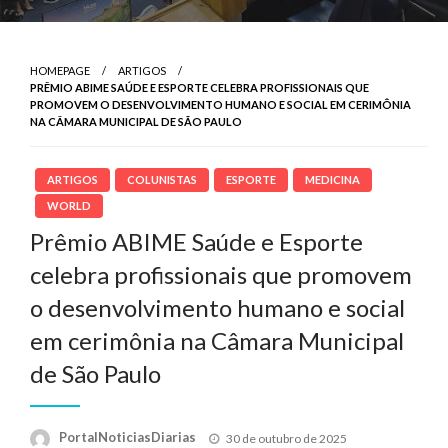
HOMEPAGE
ARTIGOS
PRÊMIO ABIME SAÚDE E ESPORTE CELEBRA PROFISSIONAIS QUE
PROMOVEM O DESENVOLVIMENTO HUMANO E SOCIAL EM CERIMÔNIA
NA CÂMARA MUNICIPAL DE SÃO PAULO
ARTIGOS
COLUNISTAS
ESPORTE
MEDICINA
WORLD
Prêmio ABIME Saúde e Esporte
celebra profissionais que promovem
o desenvolvimento humano e social
em cerimônia na Câmara Municipal
de São Paulo
Posted
PortalNoticiasDiarias
30 de outubro de 2025