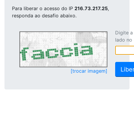
Para liberar o acesso
do IP
216.73.217.25
,
responda ao desafio abaixo.
Digite 
lado no
[trocar imagem]