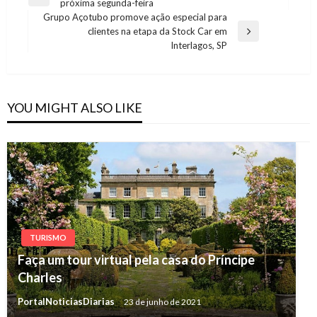
Previous
próxima segunda-feira
de
Post
Grupo Açotubo promove ação especial para
Post
clientes na etapa da Stock Car em
Next
Interlagos, SP
Post
YOU MIGHT ALSO LIKE
TURISMO
Faça um tour virtual pela casa do Príncipe
Charles
PortalNoticiasDiarias
23 de junho de 2021