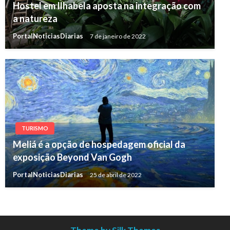
Hostel em Ilhabela aposta na integração com
a natureza
PortalNoticiasDiarias
7 de janeiro de 2022
TURISMO
Meliá é a opção de hospedagem oficial da
exposição Beyond Van Gogh
PortalNoticiasDiarias
25 de abril de 2022