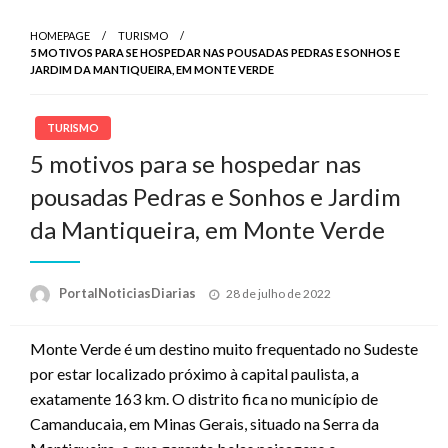
HOMEPAGE
TURISMO
5 MOTIVOS PARA SE HOSPEDAR NAS POUSADAS PEDRAS E SONHOS E
JARDIM DA MANTIQUEIRA, EM MONTE VERDE
TURISMO
5 motivos para se hospedar nas
pousadas Pedras e Sonhos e Jardim
da Mantiqueira, em Monte Verde
Posted
PortalNoticiasDiarias
28 de julho de 2022
on
Monte Verde é um destino muito frequentado no Sudeste
por estar localizado próximo à capital paulista, a
exatamente 163 km. O distrito fica no município de
Camanducaia, em Minas Gerais, situado na Serra da