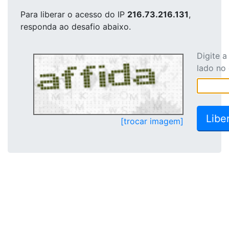
Para liberar o acesso
do IP
216.73.216.131
,
responda ao desafio abaixo.
Digite 
lado no
[trocar imagem]