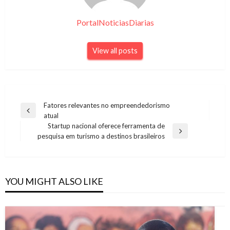
PortalNoticiasDiarias
View all posts
Navegação
Fatores relevantes no empreendedorismo
Previous
atual
de
Post
Startup nacional oferece ferramenta de
Post
Next
pesquisa em turismo a destinos brasileiros
Post
YOU MIGHT ALSO LIKE