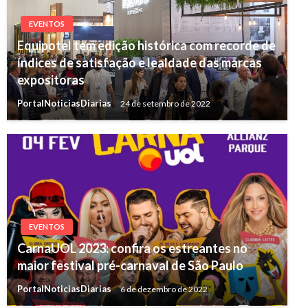
EVENTOS
Equipotel tem edição histórica com recorde de
índices de satisfação e lealdade das marcas
expositoras
PortalNoticiasDiarias
24 de setembro de 2022
EVENTOS
CarnaUOL 2023: confira os estreantes no
maior festival pré-carnaval de São Paulo
PortalNoticiasDiarias
6 de dezembro de 2022