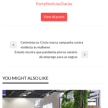
PortalNoticiasDiarias
View all posts
Navegação
Cerimônia no Cristo marca campanha contra
Previous
violência às mulheres
de
Post
Estudo mostra que pandemia piorou cenário
Post
Next
de emprego para as negras
Post
YOU MIGHT ALSO LIKE