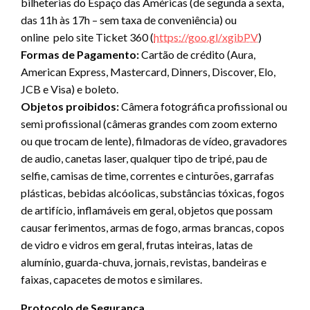
bilheterias do Espaço das Américas (de segunda a sexta,
das 11h às 17h – sem taxa de conveniência) ou
online pelo site Ticket 360 (
https://goo.gl/xgibPV
)
Formas de Pagamento:
Cartão de crédito (Aura,
American Express, Mastercard, Dinners, Discover, Elo,
JCB e Visa) e boleto.
Objetos proibidos:
Câmera fotográfica profissional ou
semi profissional (câmeras grandes com zoom externo
ou que trocam de lente), filmadoras de vídeo, gravadores
de audio, canetas laser, qualquer tipo de tripé, pau de
selfie, camisas de time, correntes e cinturões, garrafas
plásticas, bebidas alcóolicas, substâncias tóxicas, fogos
de artifício, inflamáveis em geral, objetos que possam
causar ferimentos, armas de fogo, armas brancas, copos
de vidro e vidros em geral, frutas inteiras, latas de
alumínio, guarda-chuva, jornais, revistas, bandeiras e
faixas, capacetes de motos e similares.
Protocolo de Segurança