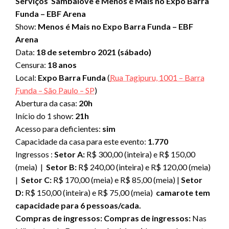
Serviços
Sambalove e Menos é Mais no Expo Barra
Funda – EBF Arena
Show:
Menos é Mais no Expo Barra Funda – EBF
Arena
Data:
18 de setembro 2021 (sábado)
Censura:
18 anos
Local:
Expo Barra Funda
(
Rua Tagipuru, 1001 – Barra
Funda – São Paulo – SP
)
Abertura da casa:
20h
Início do 1 show:
21h
Acesso para deficientes:
sim
Capacidade da casa para este evento:
1.770
Ingressos :
Setor A:
R$ 300,00 (inteira) e R$ 150,00
(meia) |
Setor B:
R$ 240,00 (inteira) e R$ 120,00 (meia)
|
Setor C:
R$ 170,00 (meia) e R$ 85,00 (meia) |
Setor
D:
R$ 150,00 (inteira) e R$ 75,00 (meia)
camarote tem
capacidade para 6 pessoas/cada.
Compras de ingressos:
Compras de ingressos:
Nas