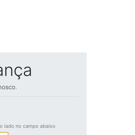
ança
nosco.
ao lado no campo abaixo