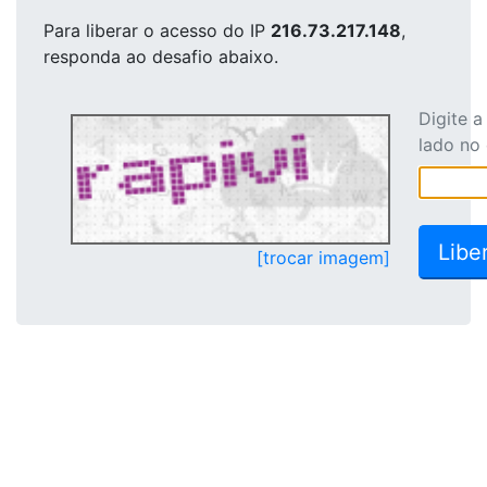
Para liberar o acesso
do IP
216.73.217.148
,
responda ao desafio abaixo.
Digite 
lado no
[trocar imagem]