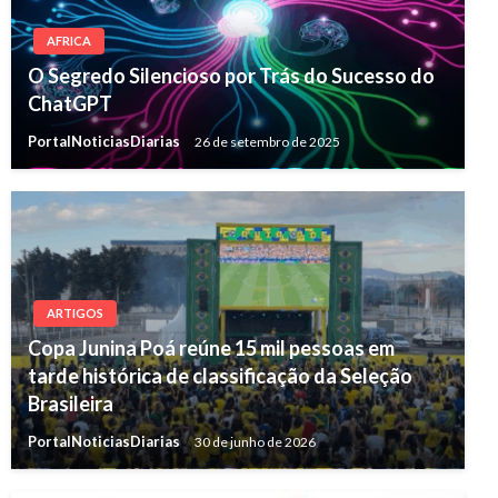
AFRICA
O Segredo Silencioso por Trás do Sucesso do
ChatGPT
PortalNoticiasDiarias
26 de setembro de 2025
ARTIGOS
Copa Junina Poá reúne 15 mil pessoas em
tarde histórica de classificação da Seleção
Brasileira
PortalNoticiasDiarias
30 de junho de 2026