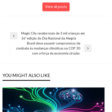
View all posts
Navegação
Magic City recebe mais de 3 mil crianças em
Previous
16ª edição do Dia Nacional da Alegria
de
Post
Brasil deve assumir compromisso de
Post
combate às mudanças climáticas na COP 30
Next
com a força da economia circular.
Post
YOU MIGHT ALSO LIKE