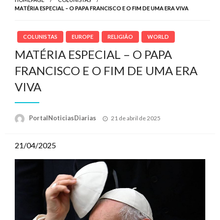
MATÉRIA ESPECIAL – O PAPA FRANCISCO E O FIM DE UMA ERA VIVA
COLUNISTAS
EUROPE
RELIGIÂO
WORLD
MATÉRIA ESPECIAL – O PAPA
FRANCISCO E O FIM DE UMA ERA
VIVA
Posted
PortalNoticiasDiarias
21 de abril de 2025
on
21/04/2025